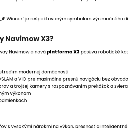
e „iF Winner“ je rešpektovaným symbolom výnimočného diz
ay Navimow X3?
gway Navimow a nová
platforma X3
posúva robotické kos
prostredím modernej domácnosti
VSLAM a VIO pre maximálne presnú navigáciu bez obvod
rov a trojitej kamery s rozpoznávaním prekážok a zviera
vaným výkonom
podmienkach
ov s vysokými nárokmi na výkon, presnosť a inteligentné 