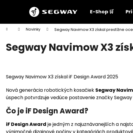
K
Prejsť
na
o
E-Shop 🛒
Pr
obsah
Späť
Späť
š
do
do
í
Domov
Novinky
Segway Navimow X3 získal prestížne oce
k
obchodu
obchodu
Segway Navimow X3 získa
Segway Navimow X3 získal iF Design Award 2025
Nová generácia robotických kosačiek
Segway Navim
úspech potvrdzuje vedúce postavenie značky Segway v 
Čo je iF Design Award?
iF Design Award
je jedným z najuznávanejších a najst
výnimočné dizajnové počiny v kategóriách produktovéh