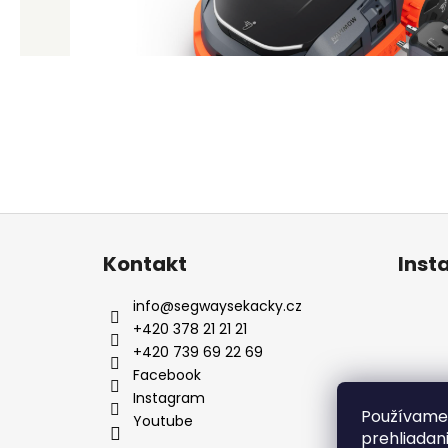
Z
á
Kontakt
Inst
p
ä
info
@
segwaysekacky.cz
t
+420 378 21 21 21
i
+420 739 69 22 69
e
Facebook
Používame 
Youtube
prehliadan