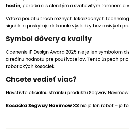
hodín
, poradia si s členitým a svahovitým terénom a
Vďaka použitiu troch rôznych lokalizačných technológ
signále a poskytuje dokonalé výsledky bez rušivých pr
Symbol dôvery a kvality
Ocenenie iF Design Award 2025 nie je len symbolom di
a reálnu hodnotu pre používateľov. Tento úspech pri
robotických kosačiek.
Chcete vedieť viac?
Navštívte oficiálnu stránku produktu
Segway Navimow
Kosačka Segway Navimow X3
nie je len robot – je t