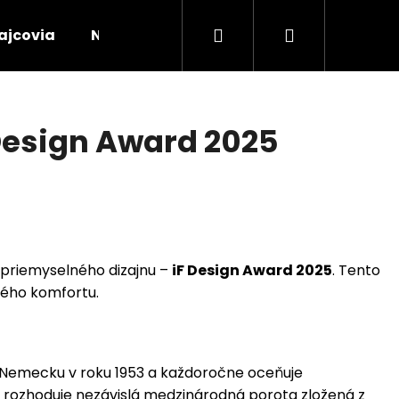
Prihlásenie
Nákupný
ajcovia
Novinky
FAQ
Kontakty
Uskl
košík
Design Award 2025
i priemyselného dizajnu –
iF Design Award 2025
. Tento
kého komfortu.
 v Nemecku v roku 1953 a každoročne oceňuje
h rozhoduje nezávislá medzinárodná porota zložená z