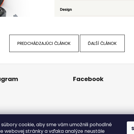
PREDCHÁDZAJÚCI ČLÁNOK
ĎALŠÍ ČLÁNOK
agram
Facebook
Sledovať na Instagrame
súbory cookie, aby sme vám umožnili pohodlné
ie webovej stránky a vďaka analýze neustále