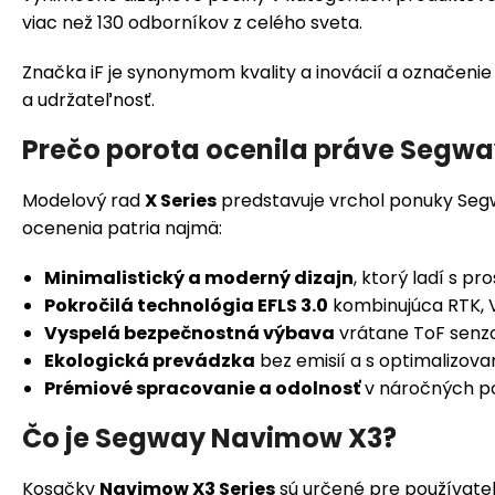
viac než 130 odborníkov z celého sveta.
Značka iF je synonymom kvality a inovácií a označeni
a udržateľnosť.
Prečo porota ocenila práve Segw
Modelový rad
X Series
predstavuje vrchol ponuky Se
ocenenia patria najmä:
Minimalistický a moderný dizajn
, ktorý ladí s 
Pokročilá technológia EFLS 3.0
kombinujúca RTK, 
Vyspelá bezpečnostná výbava
vrátane ToF senzo
Ekologická prevádzka
bez emisií a s optimalizo
Prémiové spracovanie a odolnosť
v náročných 
Čo je Segway Navimow X3?
Kosačky
Navimow X3 Series
sú určené pre používateľ