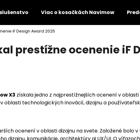
íslušenstvo
Viac o kosačkách Navimow
Pred
nenie iF Design Award 2025
Čo potrebujete nájsť?
l prestížne ocenenie iF 
HĽADAŤ
Odporúčame
ow X3
získala jedno z najprestížnejších ocenení v oblast
oblasti technologických inovácií, dizajnu a používateľs
arších ocenení v oblasti dizajnu na svete. Založené bolo
o dizajnu, komunikácie, architektúry aj UX/UI. O víťazoc