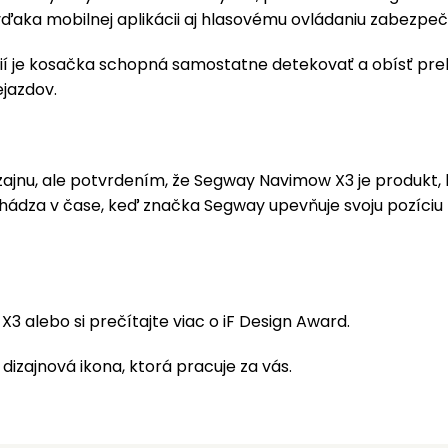
 vďaka mobilnej aplikácii aj hlasovému ovládaniu zabezpe
ií je kosačka schopná samostatne detekovať a obísť prek
ejazdov.
zajnu, ale potvrdením, že Segway Navimow X3 je produkt,
chádza v čase, keď značka Segway upevňuje svoju pozíci
 X3
alebo si prečítajte viac o
iF Design Award
.
o dizajnová ikona, ktorá pracuje za vás.