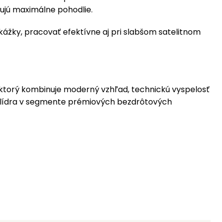
čujú maximálne pohodlie.
ážky, pracovať efektívne aj pri slabšom satelitnom
 ktorý kombinuje moderný vzhľad, technickú vyspelosť
u lídra v segmente prémiových bezdrôtových