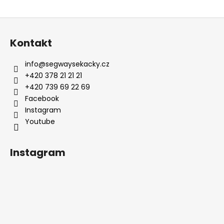
Z
á
Kontakt
p
ä
info
@
segwaysekacky.cz
t
+420 378 21 21 21
i
+420 739 69 22 69
e
Facebook
Youtube
Instagram