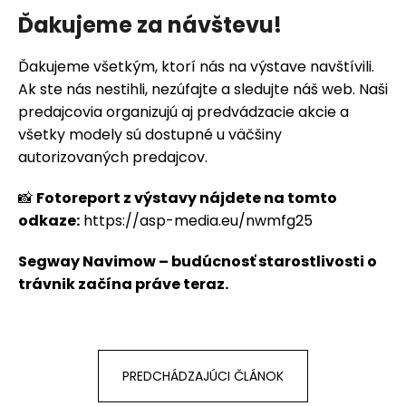
Ďakujeme za návštevu!
Ďakujeme všetkým, ktorí nás na výstave navštívili.
Ak ste nás nestihli, nezúfajte a sledujte náš
web
. Naši
predajcovia organizujú aj predvádzacie akcie a
všetky modely sú dostupné u väčšiny
autorizovaných predajcov.
📸
Fotoreport z výstavy nájdete na tomto
odkaze:
https://asp-media.eu/nwmfg25
Segway Navimow – budúcnosť starostlivosti o
trávnik začína práve teraz.
PREDCHÁDZAJÚCI ČLÁNOK