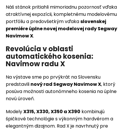
á
Náš stánok pritiahli mimoriadnu pozornosť vďaka
j
atraktívnej expozícii, kompletnému modelovému
s
portfóliu a predovšetkým vďaka
slovenskej
ť
premiére úplne novej modelovej rady Segway
?
Navimow X
.
Revolúcia v oblasti
automatického kosenia:
Navimow radu X
HĽADAŤ
Na výstave sme po prvýkrát na Slovensku
predstavili
nový rad Segway Navimow X
, ktorý
O
posúva možnosti autonómneho kosenia na úplne
d
novú úroveň.
p
o
Modely
X315, X330, X350 a X390
kombinujú
r
špičkové technológie s výkonným hardvérom a
ú
elegantným dizajnom. Rad X je navrhnutý pre