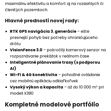
č
maximálnu efektivitu a komfort aj na rozsiahlych či
a
členitých pozemkoch.
m
e
Hlavné prednosti novej rady:
RTK GPS navigácia 3. generácie
– ešte
presnejší pohyb bez potreby ohraničujúceho
drôtu
VisionFence 3.0
– pokročilý kamerový senzor na
rozpoznávanie prekážok v reálnom čase
Inteligentné plánovanie trasy (s podporou
AI)
Wi-Fi & 4G konektivita
– pohodlné ovládanie
cez mobilnú aplikáciu odkiaľkoľvek
Vysoký výkon a kapacita
– až do 10 000 m² pri
modeli X390
Kompletné modelové portfólio