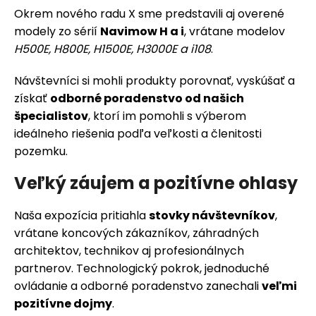
Okrem nového radu X sme predstavili aj overené
modely zo sérií
Navimow H a i
, vrátane modelov
H500E, H800E, H1500E, H3000E a i108
.
Návštevníci si mohli produkty porovnať, vyskúšať a
získať
odborné poradenstvo od našich
špecialistov
, ktorí im pomohli s výberom
ideálneho riešenia podľa veľkosti a členitosti
pozemku.
Veľký záujem a pozitívne ohlasy
Naša expozícia pritiahla
stovky návštevníkov
,
vrátane koncových zákazníkov, záhradných
architektov, technikov aj profesionálnych
partnerov. Technologický pokrok, jednoduché
ovládanie a odborné poradenstvo zanechali
veľmi
pozitívne dojmy
.