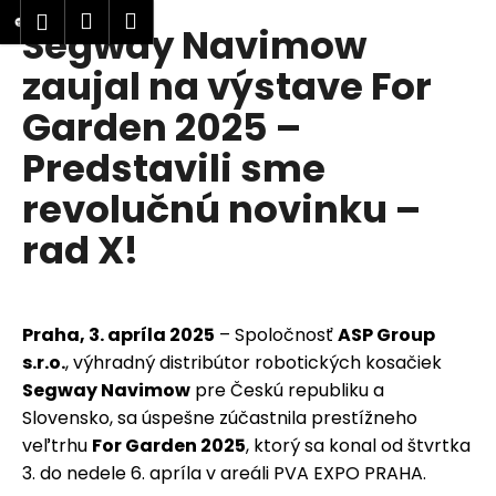
K
Prejsť
Nákupný
Menu
Prihlásenie
Segway Navimow
na
o
obsah
Späť
Späť
košík
š
zaujal na výstave For
í
Garden 2025 –
Č
k
o
Predstavili sme
p
revolučnú novinku –
o
t
rad X!
r
e
b
Praha, 3. apríla 2025
– Spoločnosť
ASP Group
u
s.r.o.
, výhradný distribútor robotických kosačiek
j
Segway Navimow
pre Českú republiku a
e
Slovensko, sa úspešne zúčastnila prestížneho
t
veľtrhu
For Garden 2025
, ktorý sa konal od štvrtka
e
3. do nedele 6. apríla v areáli PVA EXPO PRAHA.
n