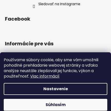
Sledovať na Instagrame
Facebook
Informácie pre vás
Doprava a platba
Používame súbory cookie, aby sme vám umožnili
Obchodné podmienky
pohodlné prehliadanie webovej stránky a vďaka
Podmienky ochrany osobných údajov
analýze neustále zlepšovali jej funkcie, výkon a
Reklamačný poriadok
použiteľnosť.
Viac informácií
Formulár na odstúpenie od zmluvy
Nastavenie
Vytvoril Shoptet
Copyright 2026
Segway Navimow
. Všetky práva
Súhlasím
vyhradené.