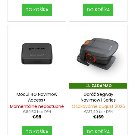
v
á
DO KOŠÍKA
DO KOŠÍKA
j
s
ť
?
HĽADAŤ
ZADARMO
Z
A
Modul 4G Navimow
Garáž Segway
D
O
A
Access+
Navimow i Series
d
R
Momentálne nedostupné
Očakáváme august 2026
M
p
O
€80,50 bez DPH
€137,40 bez DPH
o
€99
€169
r
ú
DO KOŠÍKA
DO KOŠÍKA