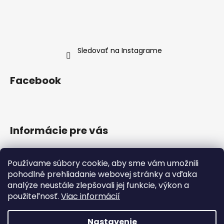
s
u
Sledovať na Instagrame
Facebook
Informácie pre vás
Doprava a platba
Používame súbory cookie, aby sme vám umožnili
Obchodné podmienky
pohodlné prehliadanie webovej stránky a vďaka
Podmienky ochrany osobných údajov
analýze neustále zlepšovali jej funkcie, výkon a
Reklamačný poriadok
použiteľnosť.
Viac informácií
Formulár na odstúpenie od zmluvy
Nastavenie