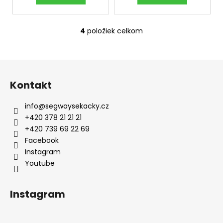
č
a
m
4
položiek celkom
e
O
v
l
Z
á
á
d
Kontakt
p
a
c
ä
info
@
segwaysekacky.cz
i
t
+420 378 21 21 21
e
i
+420 739 69 22 69
p
e
Facebook
r
v
Youtube
k
y
v
Instagram
ý
p
i