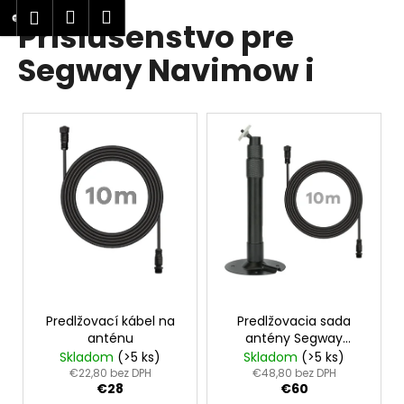
K
Prejsť
Nákupný
Menu
Prihlásenie
Príslušenstvo pre
na
o
obsah
Späť
Späť
košík
š
Segway Navimow i
í
Č
k
V
o
ý
p
p
o
i
t
s
r
p
e
r
b
o
u
d
j
Predlžovací kábel na
Predlžovacia sada
u
e
anténu
antény Segway
k
t
Navimow
Skladom
(>5 ks)
Skladom
(>5 ks)
t
€22,80 bez DPH
€48,80 bez DPH
e
€28
€60
o
n