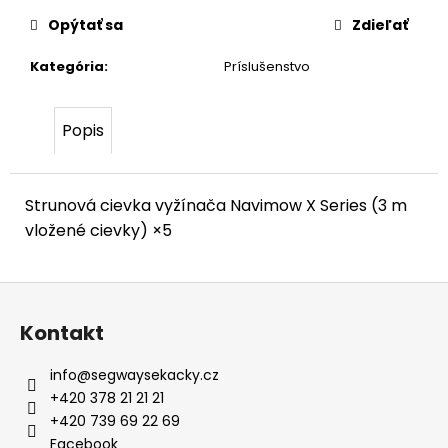
č
a
Opýtať sa
Zdieľať
m
e
Kategória
:
Príslušenstvo
Popis
Strunová cievka vyžínača Navimow X Series (3 m
vložené cievky) ×5
Z
á
Kontakt
p
ä
info
@
segwaysekacky.cz
t
+420 378 21 21 21
i
+420 739 69 22 69
Facebook