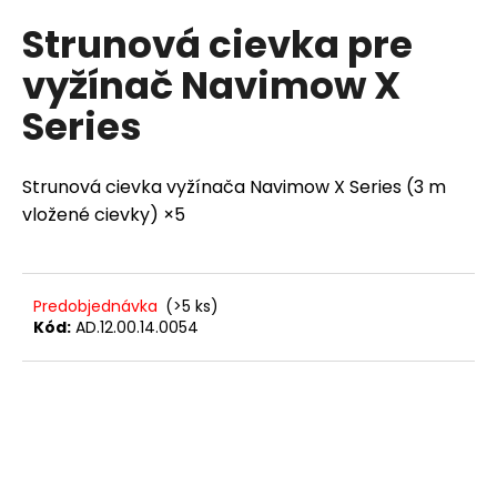
á
Strunová cievka pre
j
vyžínač Navimow X
s
ť
Series
?
Strunová cievka vyžínača Navimow X Series (3 m
vložené cievky) ×5
HĽADAŤ
Predobjednávka
(>5 ks)
Kód:
AD.12.00.14.0054
O
d
p
o
r
ú