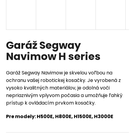
á
D
j
s
A
ť
R
?
Garáž Segway
M
Navimow H series
O
HĽADAŤ
Garáž Segway Navimow je skvelou voľbou na
ochranu vašej robotickej kosačky. Je vyrobená z
vysoko kvalitných materiálov, je odolná voči
nepriaznivým vplyvom počasia a umožňuje ľahký
O
d
prístup k ovládacím prvkom kosačky.
p
o
Pre modely: H500E, H800E, H1500E, H3000E
r
ú