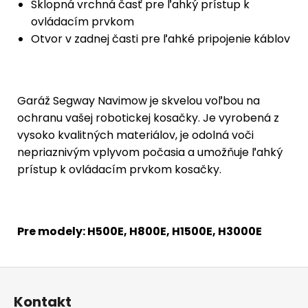
Sklopná vrchná časť pre ľahký prístup k
ovládacím prvkom
Otvor v zadnej časti pre ľahké pripojenie káblov
Garáž Segway Navimow je skvelou voľbou na
ochranu vašej robotickej kosačky. Je vyrobená z
vysoko kvalitných materiálov, je odolná voči
nepriaznivým vplyvom počasia a umožňuje ľahký
prístup k ovládacím prvkom kosačky.
Pre modely: H500E, H800E, H1500E, H3000E
Z
á
Kontakt