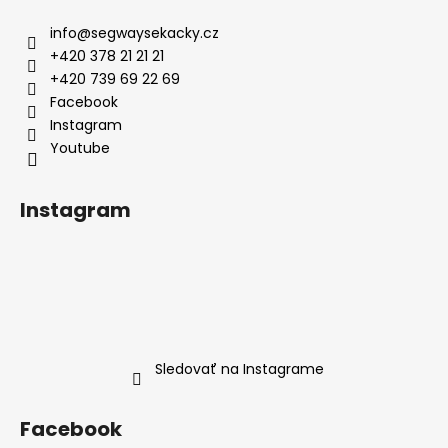
p
ä
info
@
segwaysekacky.cz
t
+420 378 21 21 21
i
+420 739 69 22 69
e
Facebook
Youtube
Instagram
Sledovať na Instagrame
Facebook