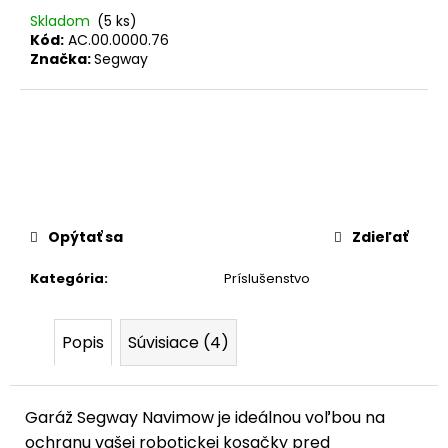
č
Skladom
(5 ks)
a
Kód:
AC.00.0000.76
m
Značka:
Segway
e
Opýtať sa
Zdieľať
Kategória
:
Príslušenstvo
Popis
Súvisiace (4)
Garáž Segway Navimow je ideálnou voľbou na
ochranu vašej robotickej kosačky pred