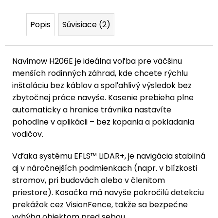
Popis
Súvisiace (2)
Navimow H206E je ideálna voľba pre väčšinu
menších rodinných záhrad, kde chcete rýchlu
inštaláciu bez káblov a spoľahlivý výsledok bez
zbytočnej práce navyše. Kosenie prebieha plne
automaticky a hranice trávnika nastavíte
pohodlne v aplikácii – bez kopania a pokladania
vodičov.
Vďaka systému EFLS™ LiDAR+, je navigácia stabilná
aj v náročnejších podmienkach (napr. v blízkosti
stromov, pri budovách alebo v členitom
priestore). Kosačka má navyše pokročilú detekciu
prekážok cez VisionFence, takže sa bezpečne
vyhýba objektom pred sebou.