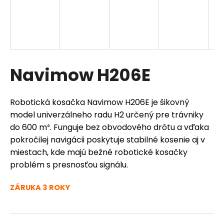
á
D
j
s
A
ť
R
?
Navimow H206E
M
O
Robotická kosačka Navimow H206E je šikovný
model univerzálneho radu H2 určený pre trávniky
HĽADAŤ
do 600 m². Funguje bez obvodového drôtu a vďaka
pokročilej navigácii poskytuje stabilné kosenie aj v
miestach, kde majú bežné robotické kosačky
O
problém s presnosťou signálu.
d
p
ZÁRUKA 3 ROKY
o
r
ú