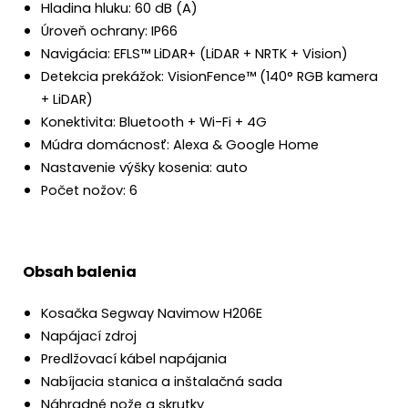
Hladina hluku: 60 dB (A)
Úroveň ochrany: IP66
Navigácia: EFLS™ LiDAR+ (LiDAR + NRTK + Vision)
Detekcia prekážok: VisionFence™ (140° RGB kamera
+ LiDAR)
Konektivita: Bluetooth + Wi-Fi + 4G
Múdra domácnosť: Alexa & Google Home
Nastavenie výšky kosenia: auto
Počet nožov: 6
Obsah balenia
Kosačka Segway Navimow H206E
Napájací zdroj
Predlžovací kábel napájania
Nabíjacia stanica a inštalačná sada
Náhradné nože a skrutky