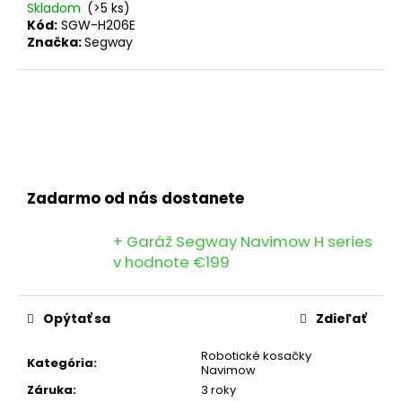
č
Skladom
(>5 ks)
a
Kód:
SGW-H206E
m
Značka:
Segway
e
Zadarmo od nás dostanete
+ Garáž Segway Navimow H series
v hodnote €199
Opýtať sa
Zdieľať
Robotické kosačky
Kategória
:
Navimow
Záruka
:
3 roky