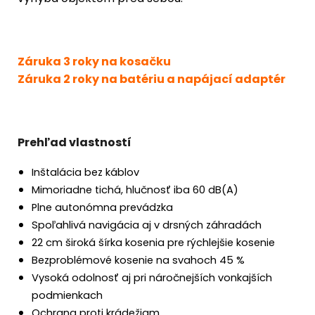
Záruka 3 roky na kosačku
Záruka 2 roky na batériu a napájací adaptér
Prehľad vlastností
Inštalácia bez káblov
Mimoriadne tichá, hlučnosť iba 60 dB(A)
Plne autonómna prevádzka
Spoľahlivá navigácia aj v drsných záhradách
22 cm široká šírka kosenia pre rýchlejšie kosenie
Bezproblémové kosenie na svahoch 45 %
Vysoká odolnosť aj pri náročnejších vonkajších
podmienkach
Ochrana proti krádežiam