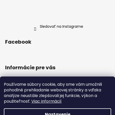
Sledovať na Instagrame
Facebook
Informácie pre vás
Doprava a platba
Používame súbory cookie, aby sme vám umožnili
Obchodné podmienky
pohodlné prehliadanie webovej stránky a vďaka
Podmienky ochrany osobných údajov
analýze neustále zlepšovali jej funkcie, výkon a
Reklamačný poriadok
použiteľnosť.
Viac informácií
Formulár na odstúpenie od zmluvy
Nastavenie