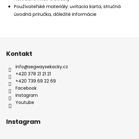
Používateľské materiály: uvítacia karta, stručná
úvodná príručka, dôležité informácie
Z
á
Kontakt
p
ä
info
@
segwaysekacky.cz
t
+420 378 21 21 21
i
+420 739 69 22 69
e
Facebook
Youtube
Instagram