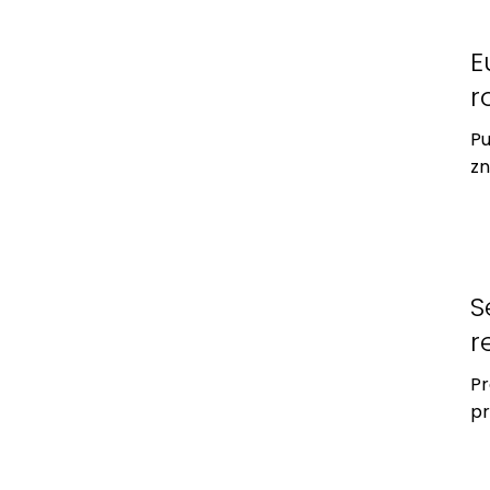
o
v
E
r
Pu
zn
S
r
Pr
pr