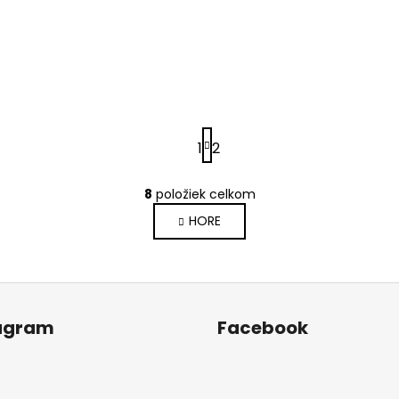
S
1
2
t
r
á
O
8
položiek celkom
n
v
k
HORE
l
o
á
v
d
a
n
a
i
c
e
agram
Facebook
i
e
p
r